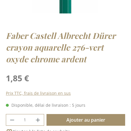
Faber Castell Albrecht Dürer
crayon aquarelle 276-vert
oxyde chrome ardent
Prix régulier :
1,85 €
Prix TTC, frais de livraison en sus
Disponible, délai de livraison : 5 jours
Quantité de produit : Entrez la quantité 
Ajouter au panier