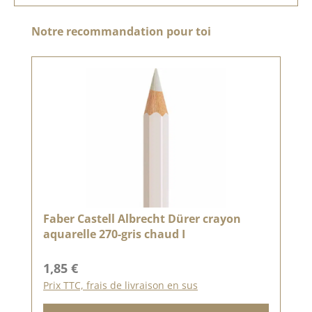
Ignorer la galerie de produits
Notre recommandation pour toi
Faber Castell Albrecht Dürer crayon
aquarelle 270-gris chaud I
Prix régulier :
1,85 €
Prix TTC, frais de livraison en sus