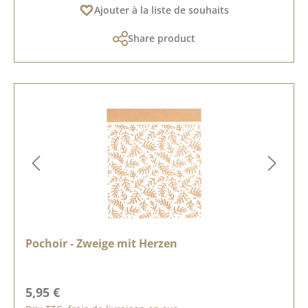
Ajouter à la liste de souhaits
Share product
Pochoir - Zweige mit Herzen
Prix régulier :
5,95 €