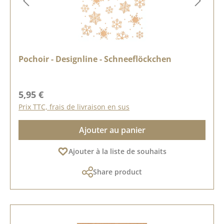
Pochoir - Designline - Schneeflöckchen
Prix régulier :
5,95 €
Prix TTC, frais de livraison en sus
Ajouter au panier
Ajouter à la liste de souhaits
Share product