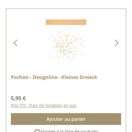
Pochoir - Designline - Kleines Dreieck
Prix régulier :
5,95 €
Prix TTC, frais de livraison en sus
Ajouter au panier
Ajouter à la liste de souhaits