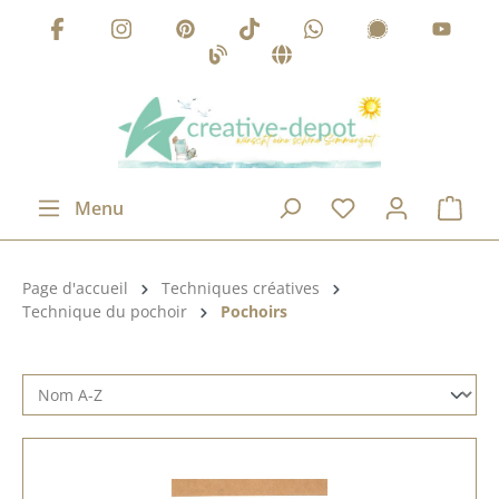
Passer au contenu principal
Menu
Catégorie de produits:
Page d'accueil
Techniques créatives
Technique du pochoir
Pochoirs