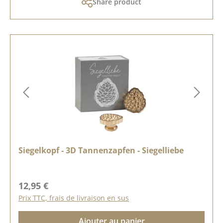
Share product
Siegelkopf - 3D Tannenzapfen - Siegelliebe
Prix régulier :
12,95 €
Prix TTC, frais de livraison en sus
Ajouter au panier