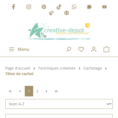
Passer au contenu principal
Menu
Catégorie de produits:
Page d'accueil
Techniques créatives
Cachetage
Têtes de cachet
Page
Page
1
2