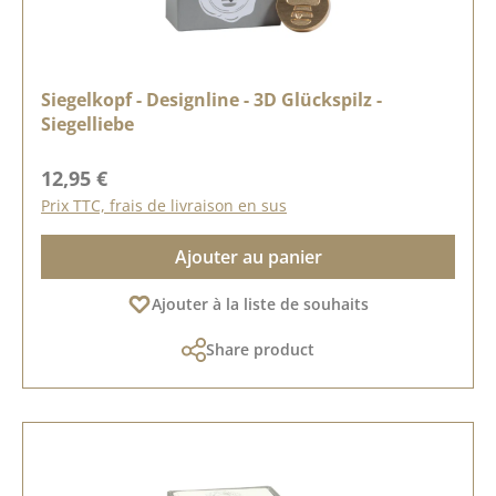
Siegelkopf - Designline - 3D Glückspilz -
Siegelliebe
Prix régulier :
12,95 €
Prix TTC, frais de livraison en sus
Ajouter au panier
Ajouter à la liste de souhaits
Share product