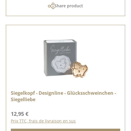
Share product
Siegelkopf - Designline - Glücksschweinchen -
Siegelliebe
Prix régulier :
12,95 €
Prix TTC, frais de livraison en sus