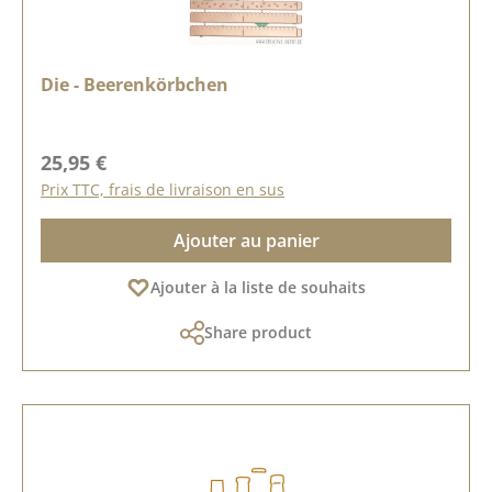
Die - Beerenkörbchen
Prix régulier :
25,95 €
Prix TTC, frais de livraison en sus
Ajouter au panier
Ajouter à la liste de souhaits
Share product