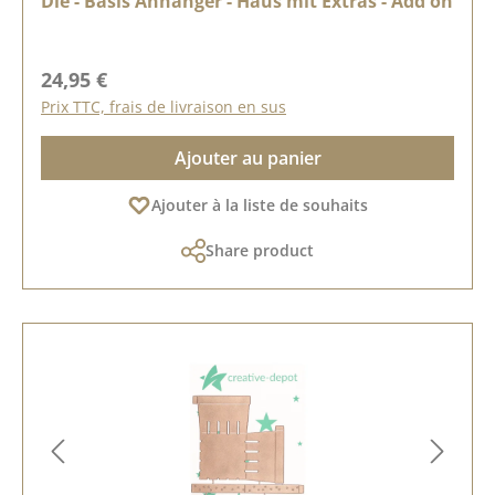
Die - Basis Anhänger - Haus mit Extras - Add on
Prix régulier :
24,95 €
Prix TTC, frais de livraison en sus
Ajouter au panier
Ajouter à la liste de souhaits
Share product