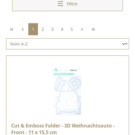
Filtre
Page
Page
Page
Page
Page
1
2
3
4
5
Cut & Emboss Folder - 3D Weihnachtsauto -
Front - 11 x 15,5 cm