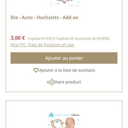
Die - Auto - Hochzeits - Add on
Prix de vente :
Prix régulier :
3,00 €
Copilote IA
9,95 €
Copilote IA
(économie de 69.85%)
Prix TTC, frais de livraison en sus
Ajouter au panier
Ajouter à la liste de souhaits
Share product