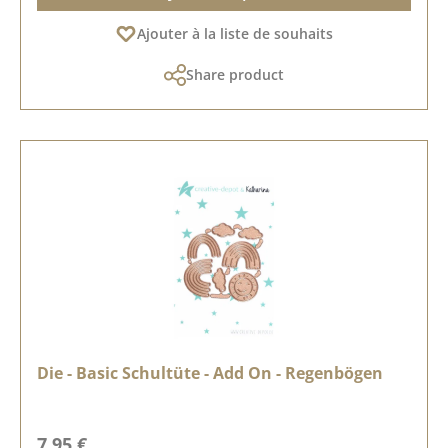
Ajouter à la liste de souhaits
Share product
Die - Basic Schultüte - Add On - Regenbögen
Prix régulier :
7,95 €