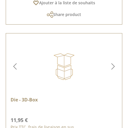
Ajouter à la liste de souhaits
Share product
Die - 3D-Box
Prix régulier :
11,95 €
Prix TTC, frais de livraison en sus