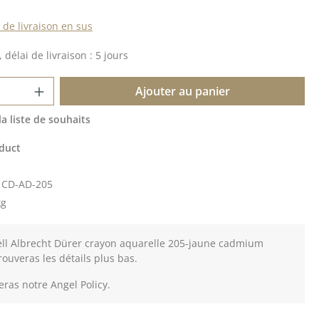
s de livraison en sus
 délai de livraison : 5 jours
 de produit : Entrez la quantité souhait
Ajouter au panier
la liste de souhaits
duct
:
CD-AD-205
kg
ell Albrecht Dürer crayon aquarelle 205-jaune cadmium
trouveras les détails plus bas.
eras notre Angel Policy.