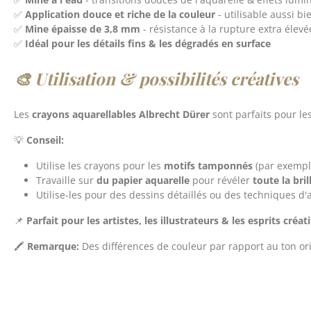
✅
Application douce et riche de la couleur
- utilisable aussi b
✅
Mine épaisse de 3,8 mm
- résistance à la rupture extra élevée
✅
Idéal pour les détails fins & les dégradés en surface
🎨 Utilisation & possibilités créatives
Les
crayons aquarellables Albrecht Dürer
sont parfaits pour le
💡
Conseil:
Utilise les crayons pour les
motifs tamponnés
(par exemp
Travaille sur
du papier aquarelle
pour révéler
toute la bri
Utilise-les pour des dessins détaillés ou des techniques d'a
📌
Parfait pour les artistes, les illustrateurs & les esprits créa
🖍️
Remarque:
Des différences de couleur par rapport au ton orig