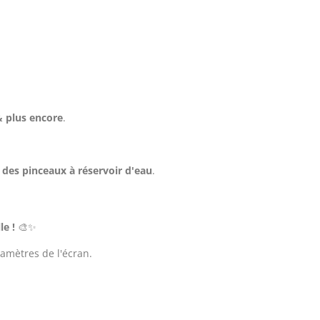
& plus encore
.
c
des pinceaux à réservoir d'eau
.
le !
🎨✨
ramètres de l'écran.