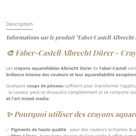
Description
Informations sur le produit "Faber Castell Albrech
🎨 Faber-Castell Albrecht Dürer - Crayo
Les
crayons aquarellables Albrecht Dürer
de
Faber-Castell
sont
brillance intense des couleurs et leur aquarellabilité exceptio
Quelques
coups de pinceau
suffisent pour transformer l'applic
, la couleur peut se dissoudre complètement et se comporte al
et l'art mixed media
.
✨ Pourquoi utiliser des crayons aquare
✅
Pigments de haute qualité
- pour des couleurs brillantes & u
✅
Mine à l'eau
- transitions douces de l'aquarelle & effets lumi