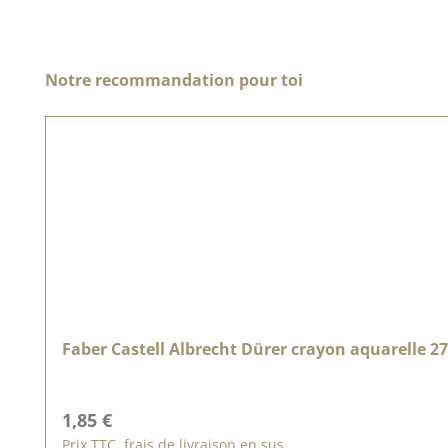
Ignorer la galerie de produits
Notre recommandation pour toi
Faber Castell Albrecht Dürer crayon aquarelle 272
Prix régulier :
1,85 €
Prix TTC, frais de livraison en sus