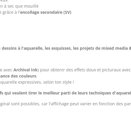
ien à sec que mouillé
 grâce à l'
encollage secondaire (SV)
s
dessins à l'aquarelle, les esquisses, les projets de mixed media 
le avec
Archival Ink
) pour obtenir des effets doux et picturaux ave
llance des couleurs
.
quarelle expressives, selon ton style !
tifs qui veulent tirer le meilleur parti de leurs techniques d'aquarel
inal sont possibles, car l'affichage peut varier en fonction des pa