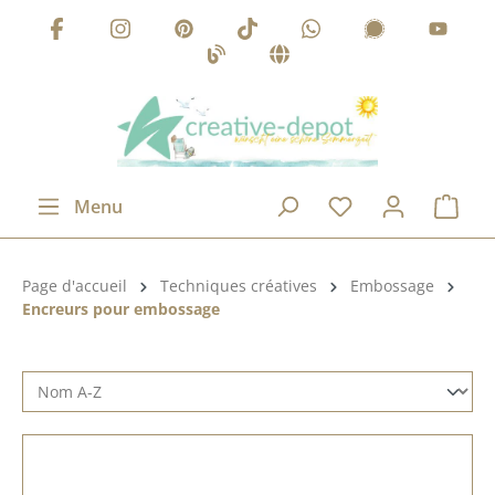
Passer au contenu principal
Menu
Catégorie de produits:
Page d'accueil
Techniques créatives
Embossage
Encreurs pour embossage