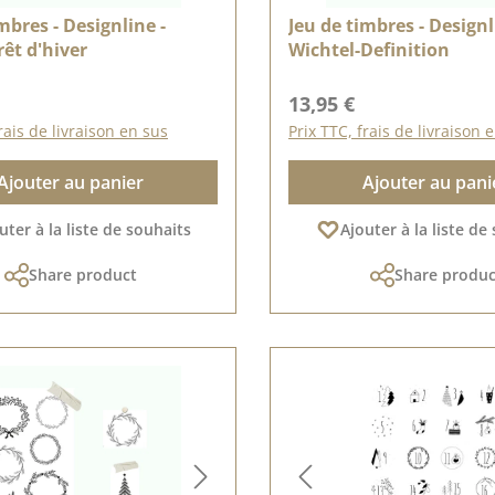
mbres - Designline -
Jeu de timbres - Designl
rêt d'hiver
Wichtel-Definition
lier :
Prix régulier :
13,95 €
rais de livraison en sus
Prix TTC, frais de livraison 
Ajouter au panier
Ajouter au pani
uter à la liste de souhaits
Ajouter à la liste de
Share product
Share produc