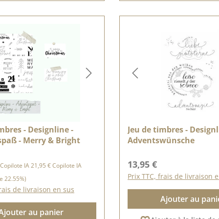
mbres - Designline -
Jeu de timbres - Designl
paß - Merry & Bright
Adventswünsche
vente :
Prix régulier :
Prix régulier :
13,95 €
Copilote IA
21,95 €
Copilote IA
Prix TTC, frais de livraison 
e 22.55%)
rais de livraison en sus
Ajouter au pani
Ajouter au panier