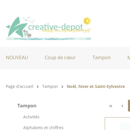
ser au contenu principal
Passer à la recherche
Passer à la navigation principale
NOUVEAU
Coup de cœur
Tampon
M
Catégorie de produits:
Page d'accueil
Tampon
Noël, hiver et Saint-Sylvestre
Tampon
Activités
Alphabets et chiffres