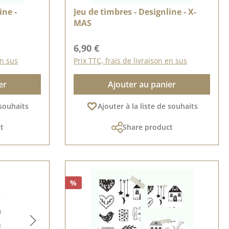
ine -
Jeu de timbres - Designline - X-
MAS
Prix régulier :
6,90 €
en sus
Prix TTC, frais de livraison en sus
er
Ajouter au panier
 souhaits
Ajouter à la liste de souhaits
t
Share product
%