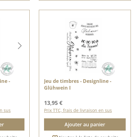
ine -
Jeu de timbres - Designline -
Glühwein I
Prix régulier :
13,95 €
en sus
Prix TTC, frais de livraison en sus
er
Ajouter au panier