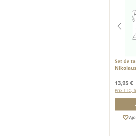
Set de t
Nikolau
Prix régu
13,95 €
Prix TTC, f
Ajo