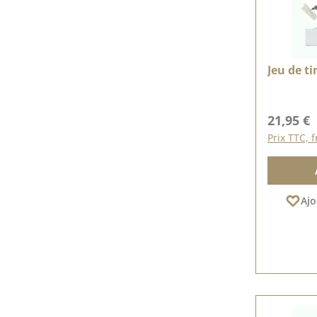
Jeu de t
Prix régu
21,95 €
Prix TTC, f
Ajo