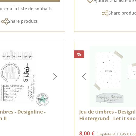
Ajouter à la liste de
uter à la liste de souhaits
Share produc
Share product
%
mbres - Designline -
Jeu de timbres - Designl
 II
Hintergrund - Let it sn
lier :
Prix de vente :
Prix régulier
8,00 €
Copilote IA
13,95 €
Copi