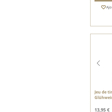
Ajo
Jeu de ti
Glühwein
Prix régu
13,95 €