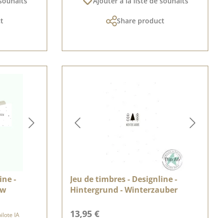
 souhaits
Ajouter à la liste de souhaits
t
Share product
ine -
Jeu de timbres - Designline -
ow
Hintergrund - Winterzauber
 :
Prix régulier :
13,95 €
lote IA