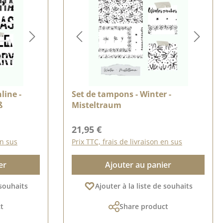
line -
Set de tampons - Winter -
ß
Misteltraum
Prix régulier :
21,95 €
en sus
Prix TTC, frais de livraison en sus
er
Ajouter au panier
 souhaits
Ajouter à la liste de souhaits
t
Share product