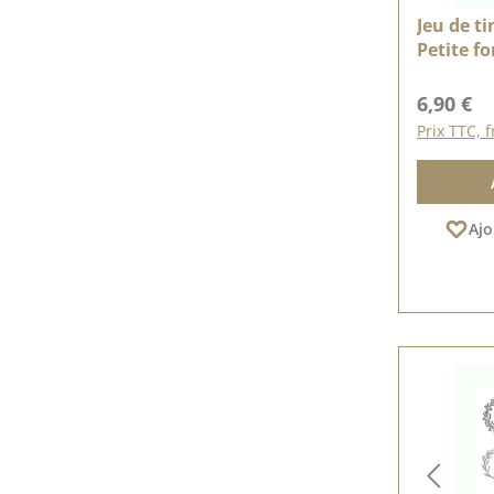
Jeu de ti
Petite fo
Prix régu
6,90 €
Prix TTC, f
Ajo