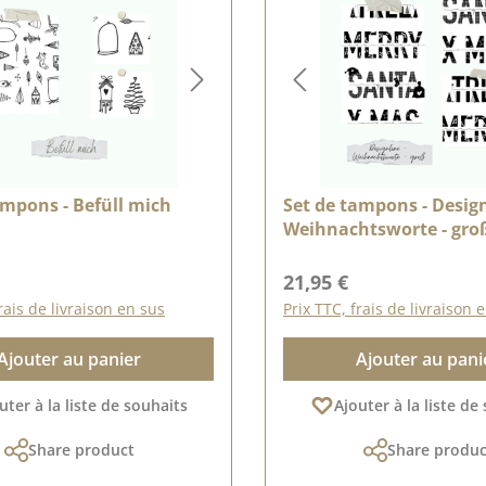
ampons - Befüll mich
Set de tampons - Design
Weihnachtsworte - gro
lier :
Prix régulier :
21,95 €
rais de livraison en sus
Prix TTC, frais de livraison 
Ajouter au panier
Ajouter au pani
uter à la liste de souhaits
Ajouter à la liste de
Share product
Share produc