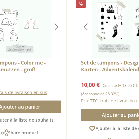
%
ampons - Color me -
Set de tampons - Design
smützen - groß
Karten - Adventskalend
Advent und Nikolaus
lier :
Prix de vente :
Prix réguli
10,00 €
Copilote IA
13,95 €
Co
rais de livraison en sus
(économie de 28.32%)
Prix TTC, frais de livraison 
Ajouter au panier
Ajouter au pani
uter à la liste de souhaits
Ajouter à la liste de
Share product