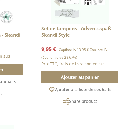
Set de tampons - Adventsspaß -
 - Skandi
Skandi Style
Prix de vente :
Prix régulier :
9,95 €
Copilote IA
13,95 €
Copilote IA
en sus
(économie de 28.67%)
Prix TTC, frais de livraison en sus
er
Ajouter au panier
 souhaits
Ajouter à la liste de souhaits
t
Share product