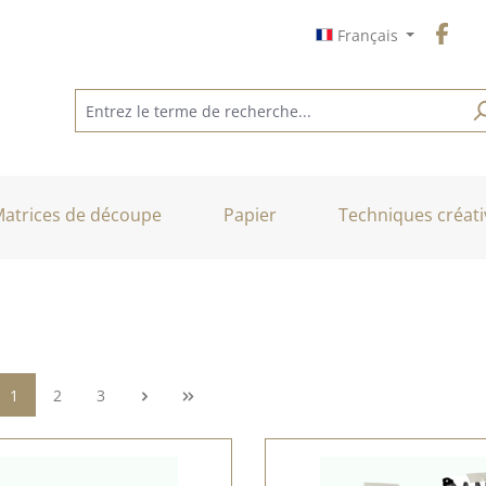
Français
atrices de découpe
Papier
Techniques créati
Page
Page
Page
1
2
3