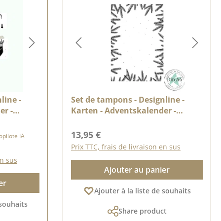
line -
Set de tampons - Designline -
er -
Karten - Adventskalender -
Tannenrahmen
er :
Prix régulier :
13,95 €
pilote IA
Prix TTC, frais de livraison en sus
en sus
Ajouter au panier
er
Ajouter à la liste de souhaits
 souhaits
Share product