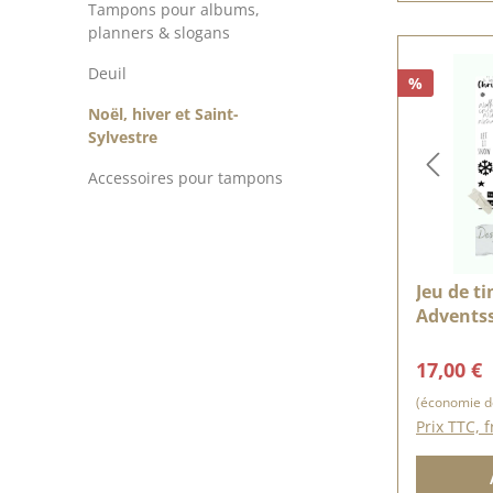
Tampons pour albums,
planners & slogans
Deuil
%
Noël, hiver et Saint-
Sylvestre
Accessoires pour tampons
Jeu de ti
Adventss
Prix de 
17,00 €
(économie d
Prix TTC, f