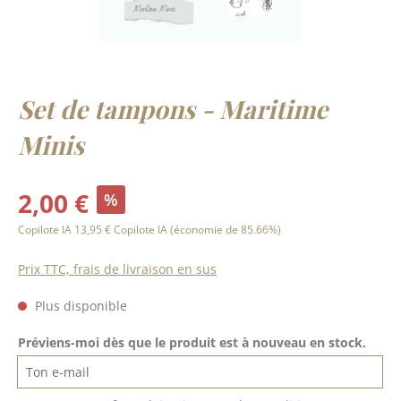
Set de tampons - Maritime
Minis
Prix de vente :
2,00 €
%
Prix régulier :
Copilote IA
13,95 €
Copilote IA
(économie de 85.66%)
Prix TTC, frais de livraison en sus
Plus disponible
Préviens-moi dès que le produit est à nouveau en stock.
Ton e-mail