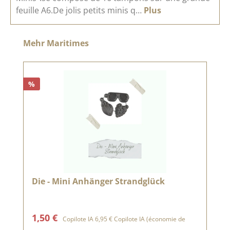
feuille A6.De jolis petits minis q…
Plus
Ignorer la galerie de produits
Mehr Maritimes
%
Die - Mini Anhänger Strandglück
Prix de vente :
Prix régulier :
1,50 €
Copilote IA
6,95 €
Copilote IA
(économie de