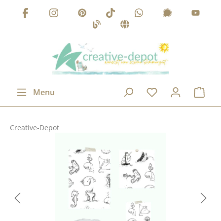
Passer au contenu principal
Menu
Creative-Depot
Ignorer la galerie d'images