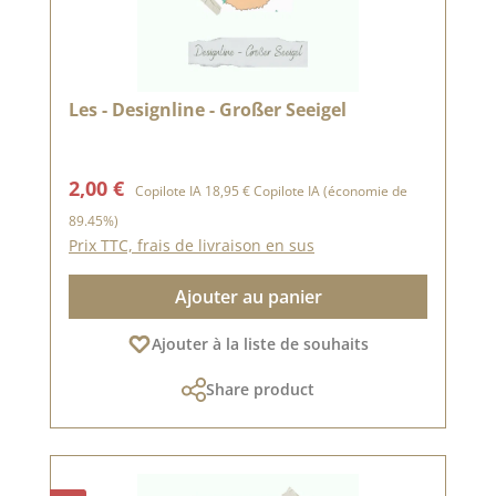
Les - Designline - Großer Seeigel
Prix de vente :
Prix régulier :
2,00 €
Copilote IA
18,95 €
Copilote IA
(économie de
89.45%)
Prix TTC, frais de livraison en sus
Ajouter au panier
Ajouter à la liste de souhaits
Share product