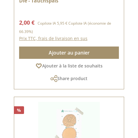
Die - Tauchspaß
Prix de vente :
Prix régulier :
2,00 €
Copilote IA
5,95 €
Copilote IA
(économie de
66.39%)
Prix TTC, frais de livraison en sus
Ajouter au panier
Ajouter à la liste de souhaits
Share product
%