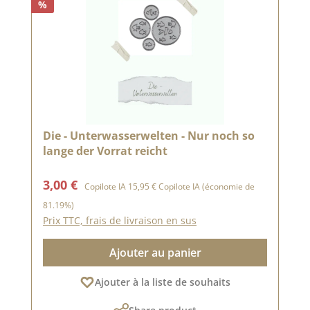
%
Die - Unterwasserwelten - Nur noch so
lange der Vorrat reicht
Prix de vente :
Prix régulier :
3,00 €
Copilote IA
15,95 €
Copilote IA
(économie de
81.19%)
Prix TTC, frais de livraison en sus
Ajouter au panier
Ajouter à la liste de souhaits