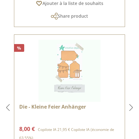
Ajouter à la liste de souhaits
Share product
%
Die - Kleine Feier Anhänger
Prix de vente :
Prix régulier :
8,00 €
Copilote IA
21,95 €
Copilote IA
(économie de
63.55%)