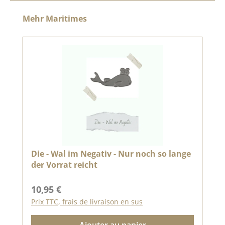
Ignorer la galerie de produits
Mehr Maritimes
Die - Wal im Negativ - Nur noch so lange
der Vorrat reicht
Prix régulier :
10,95 €
Prix TTC, frais de livraison en sus
Ajouter au panier