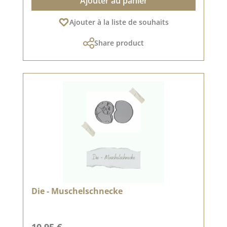
Ajouter au panier
Ajouter à la liste de souhaits
Share product
Die - Muschelschnecke
Prix régulier :
10,95 €