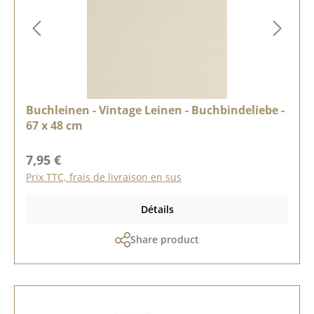
Buchleinen - Vintage Leinen - Buchbindeliebe -
67 x 48 cm
Prix régulier :
7,95 €
Prix TTC, frais de livraison en sus
Détails
Share product