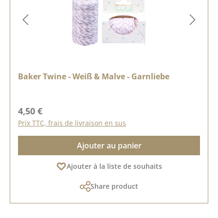
Baker Twine - Weiß & Malve - Garnliebe
Prix régulier :
4,50 €
Prix TTC, frais de livraison en sus
Ajouter au panier
Ajouter à la liste de souhaits
Share product