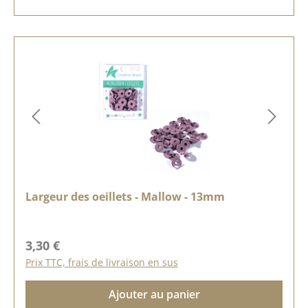
Largeur des oeillets - Mallow - 13mm
Prix régulier :
3,30 €
Prix TTC, frais de livraison en sus
Ajouter au panier