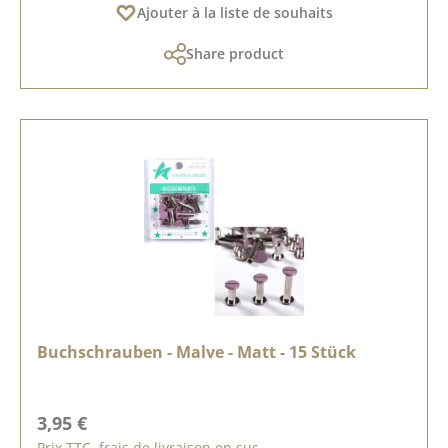
Ajouter à la liste de souhaits
Share product
Buchschrauben - Malve - Matt - 15 Stück
Prix régulier :
3,95 €
Prix TTC, frais de livraison en sus