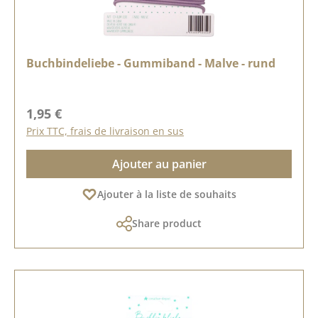
Buchbindeliebe - Gummiband - Malve - rund
Prix régulier :
1,95 €
Prix TTC, frais de livraison en sus
Ajouter au panier
Ajouter à la liste de souhaits
Share product