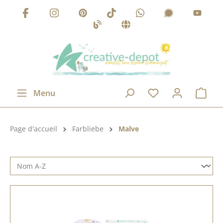
Passer au contenu principal
Menu
Catégorie de produits:
Page d'accueil
Farbliebe
Malve