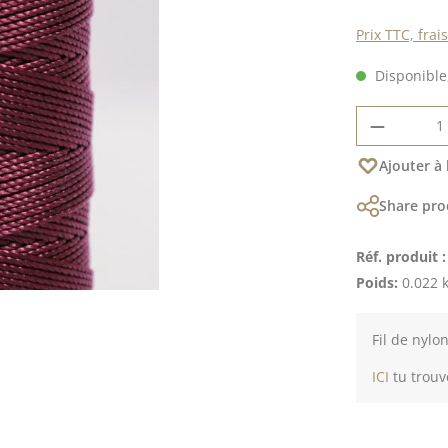
Prix TTC, frai
Disponible,
Quantité
Ajouter à 
Share pro
Réf. produit 
Poids:
0.022 
Fil de nylo
ICI
tu trouv