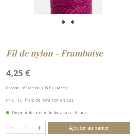
Fil de nylon - Framboise
Prix régulier :
4,25 €
Contenu :
82 Meter
(0,05 € / 1 Meter)
Prix TTC, frais de livraison en sus
Disponible, délai de livraison : 5 jours
Quantité de produit : Entrez la quantité 
Ajouter au panier