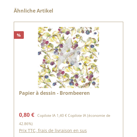
Ignorer la galerie de produits
Ähnliche Artikel
%
Papier à dessin - Brombeeren
Prix de vente :
Prix régulier :
0,80 €
Copilote IA
1,40 €
Copilote IA
(économie de
42.86%)
Prix TTC, frais de livraison en sus