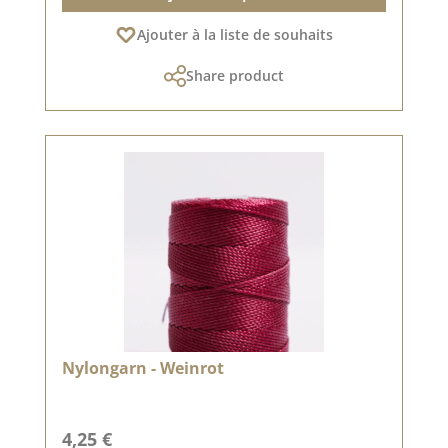
Ajouter à la liste de souhaits
Share product
Nylongarn - Weinrot
Prix régulier :
4,25 €