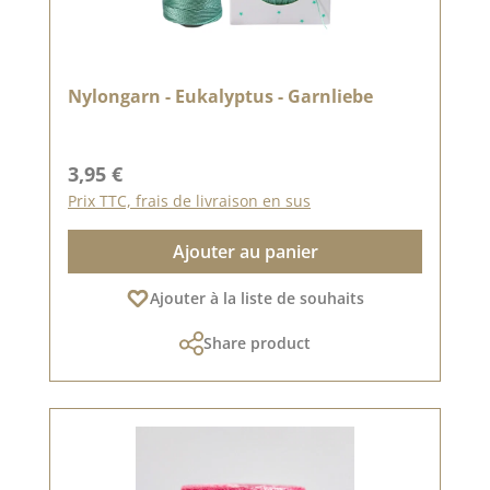
Nylongarn - Eukalyptus - Garnliebe
Prix régulier :
3,95 €
Prix TTC, frais de livraison en sus
Ajouter au panier
Ajouter à la liste de souhaits
Share product