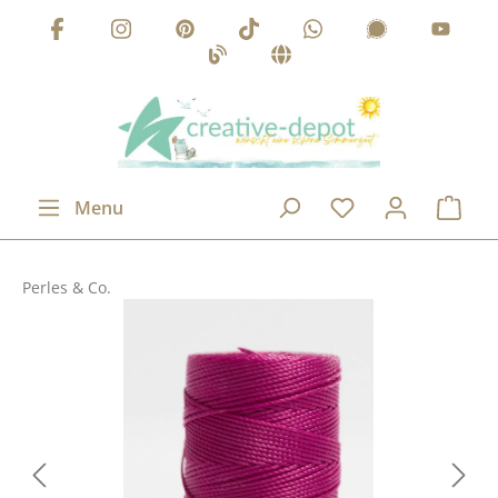
Passer au contenu principal
Menu
Perles & Co.
Ignorer la galerie d'images