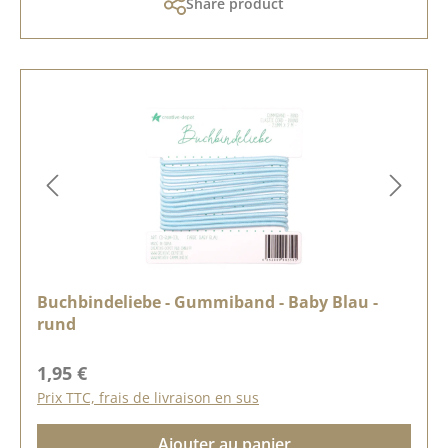
Share product
Buchbindeliebe - Gummiband - Baby Blau -
rund
Prix régulier :
1,95 €
Prix TTC, frais de livraison en sus
Ajouter au panier