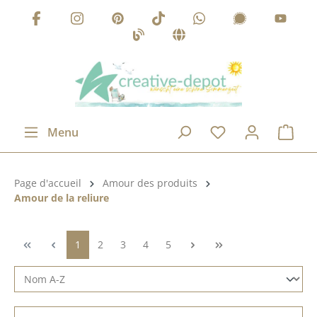
Passer au contenu principal
Menu
Catégorie de produits:
Page d'accueil
Amour des produits
Amour de la reliure
Page
Page
Page
Page
Page
1
2
3
4
5