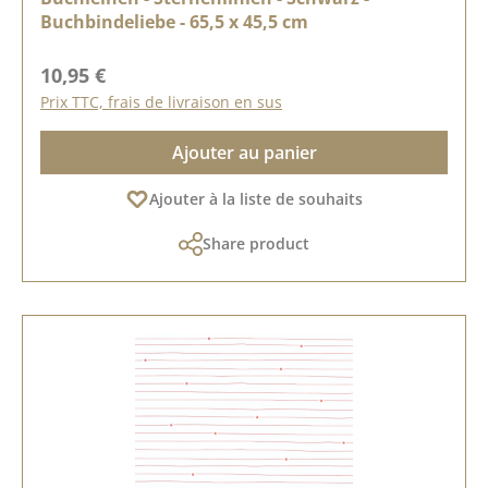
Buchbindeliebe - 65,5 x 45,5 cm
Prix régulier :
10,95 €
Prix TTC, frais de livraison en sus
Ajouter au panier
Ajouter à la liste de souhaits
Share product