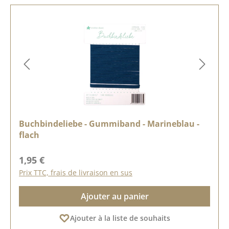
Buchbindeliebe - Gummiband - Marineblau -
flach
Prix régulier :
1,95 €
Prix TTC, frais de livraison en sus
Ajouter au panier
Ajouter à la liste de souhaits