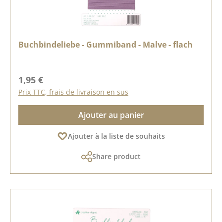
Buchbindeliebe - Gummiband - Malve - flach
Prix régulier :
1,95 €
Prix TTC, frais de livraison en sus
Ajouter au panier
Ajouter à la liste de souhaits
Share product