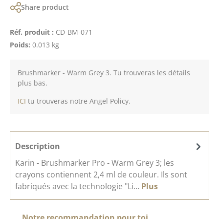
Share product
Réf. produit :
CD-BM-071
Poids:
0.013 kg
Brushmarker - Warm Grey 3. Tu trouveras les détails
plus bas.
ICI
tu trouveras notre Angel Policy.
Description
Karin - Brushmarker Pro - Warm Grey 3; les
crayons contiennent 2,4 ml de couleur. Ils sont
fabriqués avec la technologie "Li…
Plus
Ignorer la galerie de produits
Notre recommandation pour toi