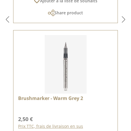
Ajouter à la liste de souhaits
Share product
Brushmarker - Warm Grey 2
Prix régulier :
2,50 €
Prix TTC, frais de livraison en sus