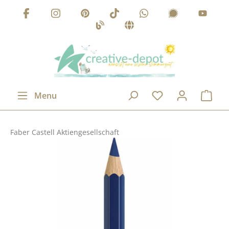
Passer au contenu principal
Menu
Faber Castell Aktiengesellschaft
Ignorer la galerie d'images