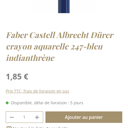
Faber Castell Albrecht Dürer
crayon aquarelle 247-bleu
indianthrène
Prix régulier :
1,85 €
Prix TTC, frais de livraison en sus
Disponible, délai de livraison : 5 jours
Quantité de produit : Entrez la quantité 
Ajouter au panier