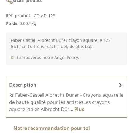
Share product
Réf. produit :
CD-AD-123
Poids:
0.007 kg
Faber Castell Albrecht Dürer crayon aquarelle 123-
fuchsia. Tu trouveras les détails plus bas.
ICI
tu trouveras notre Angel Policy.
Description
🎨 Faber-Castell Albrecht Dürer - Crayons aquarelle
de haute qualité pour les artistesLes crayons
aquarellables Albrecht Dür…
Plus
Ignorer la galerie de produits
Notre recommandation pour toi