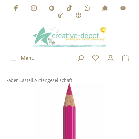
Passer au contenu principal
Menu
Faber Castell Aktiengesellschaft
Ignorer la galerie d'images