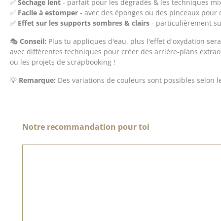
✅
Séchage lent
- parfait pour les dégradés & les techniques mi
✅
Facile à estomper
- avec des éponges ou des pinceaux pour d
✅
Effet sur les supports sombres & clairs
- particulièrement su
🎭
Conseil:
Plus tu appliques d'eau, plus l'effet d'oxydation se
avec différentes techniques pour créer des arrière-plans extra
ou les projets de scrapbooking !
💡
Remarque:
Des variations de couleurs sont possibles selon le
Ignorer la galerie de produits
Notre recommandation pour toi