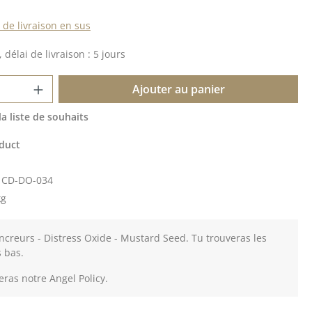
s de livraison en sus
 délai de livraison : 5 jours
 de produit : Entrez la quantité souhait
Ajouter au panier
la liste de souhaits
duct
:
CD-DO-034
kg
creurs - Distress Oxide - Mustard Seed. Tu trouveras les
s bas.
eras notre Angel Policy.