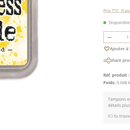
Prix TTC, frai
Disponible,
Quantité
Ajouter à 
Share pro
Réf. produit 
Poids:
0.048 
Tampons en
détails plu
ICI
tu trouv