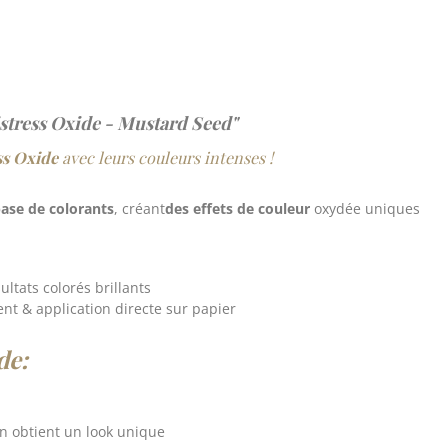
stress Oxide - Mustard Seed"
ss Oxide
avec leurs couleurs intenses !
base de colorants
, créant
des effets de couleur
oxydée uniques
ltats colorés brillants
t & application directe sur papier
de:
on obtient un look unique