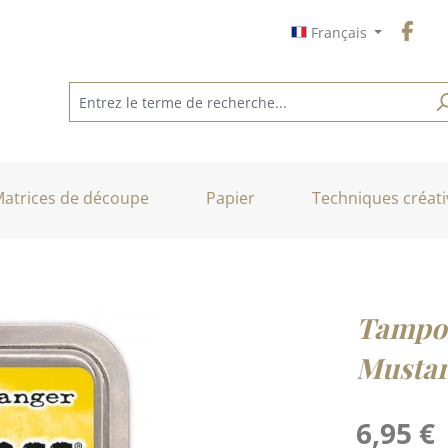
Français
atrices de découpe
Papier
Techniques créati
Tampon
Mustar
Prix régulier :
6,95 €