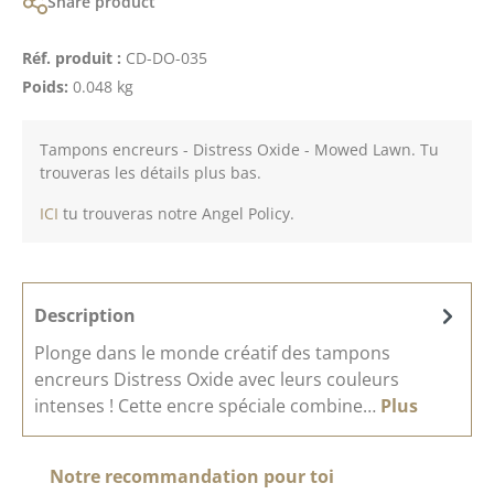
Share product
Réf. produit :
CD-DO-035
Poids:
0.048 kg
Tampons encreurs - Distress Oxide - Mowed Lawn. Tu
trouveras les détails plus bas.
ICI
tu trouveras notre Angel Policy.
Description
Plonge dans le monde créatif des tampons
encreurs Distress Oxide avec leurs couleurs
intenses ! Cette encre spéciale combine…
Plus
Ignorer la galerie de produits
Notre recommandation pour toi