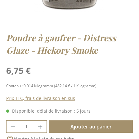
Poudre à gaufrer - Distress
Glaze - Hickory Smoke
Prix régulier :
6,75 €
Contenu :
0.014 Kilogramm
(482,14 € / 1 Kilogramm)
Prix TTC, frais de livraison en sus
Disponible, délai de livraison : 5 jours
Quantité de produit : Entrez la quantité 
Ajouter au panier
Ajouter à la liste de souhaits