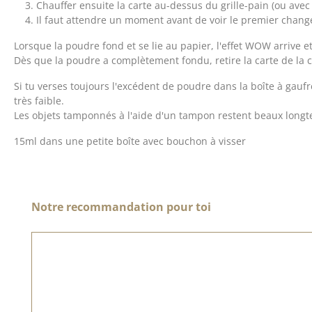
Chauffer ensuite la carte au-dessus du grille-pain (ou avec
Il faut attendre un moment avant de voir le premier chan
Lorsque la poudre fond et se lie au papier, l'effet WOW arrive e
Dès que la poudre a complètement fondu, retire la carte de la 
Si tu verses toujours l'excédent de poudre dans la boîte à gauf
très faible.
Les objets tamponnés à l'aide d'un tampon restent beaux long
15ml dans une petite boîte avec bouchon à visser
Ignorer la galerie de produits
Notre recommandation pour toi