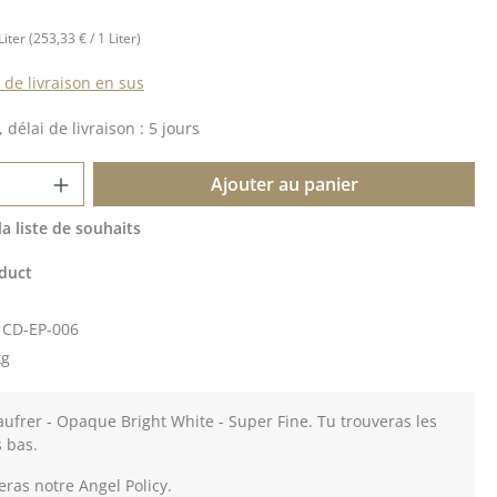
Liter
(253,33 € / 1 Liter)
s de livraison en sus
 délai de livraison : 5 jours
 de produit : Entrez la quantité souhait
Ajouter au panier
la liste de souhaits
duct
:
CD-EP-006
kg
ufrer - Opaque Bright White - Super Fine. Tu trouveras les
s bas.
eras notre Angel Policy.