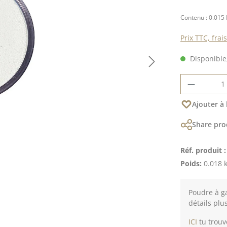
Contenu :
0.015 
Prix TTC, frai
Disponible,
Quantité
Ajouter à 
Share pro
Réf. produit 
Poids:
0.018 
Poudre à ga
détails plu
ICI
tu trouv