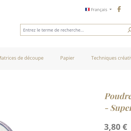
Français
atrices de découpe
Papier
Techniques créati
Poudre
- Supe
Prix régulier :
3,80 €