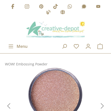
Passer au contenu principal
Menu
WOW! Embossing Powder
Ignorer la galerie d'images