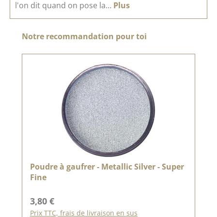
l'on dit quand on pose la…
Plus
Ignorer la galerie de produits
Notre recommandation pour toi
Poudre à gaufrer - Metallic Silver - Super
Fine
Prix régulier :
3,80 €
Prix TTC, frais de livraison en sus