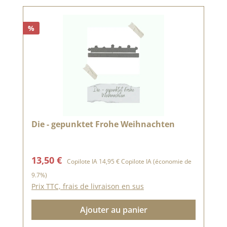
%
Die - gepunktet Frohe Weihnachten
Prix de vente :
Prix régulier :
13,50 €
Copilote IA
14,95 €
Copilote IA
(économie de
9.7%)
Prix TTC, frais de livraison en sus
Ajouter au panier