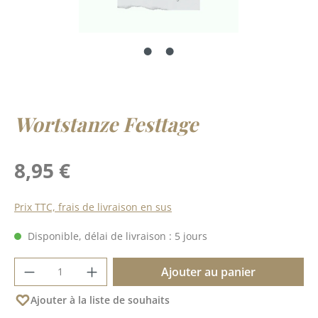
Wortstanze Festtage
Prix régulier :
8,95 €
Prix TTC, frais de livraison en sus
Disponible, délai de livraison : 5 jours
Quantité de produit : Entrez la quantité 
Ajouter au panier
Ajouter à la liste de souhaits