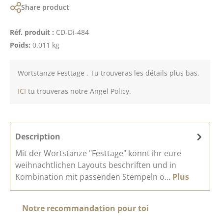
Share product
Réf. produit :
CD-Di-484
Poids:
0.011 kg
Wortstanze Festtage . Tu trouveras les détails plus bas.
ICI
tu trouveras notre Angel Policy.
Description
Mit der Wortstanze "Festtage" könnt ihr eure
weihnachtlichen Layouts beschriften und in
Kombination mit passenden Stempeln o…
Plus
Ignorer la galerie de produits
Notre recommandation pour toi