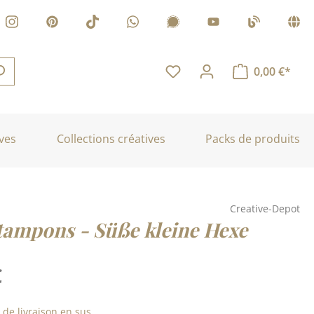
0,00 €*
ves
Collections créatives
Packs de produits
Creative-Depot
 tampons - Süße kleine Hexe
€
s de livraison en sus