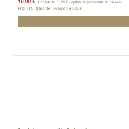
Prix de vente :
10,00 €
Copilote IA
21,95 €
Copilote IA
(économie de 54.44%)
Prix TTC, frais de livraison en sus