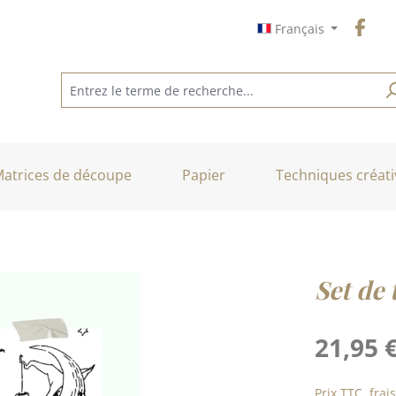
Français
atrices de découpe
Papier
Techniques créati
Set de
Prix régulier :
21,95 
Prix TTC, frai