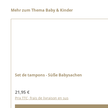
Ignorer la galerie de produits
Mehr zum Thema Baby & Kinder
Set de tampons - Süße Babysachen
Prix régulier :
21,95 €
Prix TTC, frais de livraison en sus