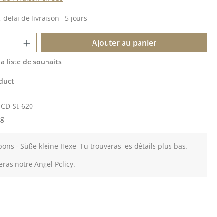
 délai de livraison : 5 jours
 de produit : Entrez la quantité souhait
Ajouter au panier
la liste de souhaits
duct
:
CD-St-620
kg
ons - Süße kleine Hexe. Tu trouveras les détails plus bas.
eras notre Angel Policy.