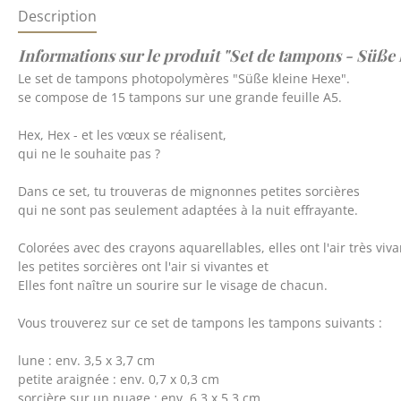
Description
Informations sur le produit "Set de tampons - Süße
Le set de tampons photopolymères "Süße kleine Hexe".
se compose de 15 tampons sur une grande feuille A5.
Hex, Hex - et les vœux se réalisent,
qui ne le souhaite pas ?
Dans ce set, tu trouveras de mignonnes petites sorcières
qui ne sont pas seulement adaptées à la nuit effrayante.
Colorées avec des crayons aquarellables, elles ont l'air très viva
les petites sorcières ont l'air si vivantes et
Elles font naître un sourire sur le visage de chacun.
Vous trouverez sur ce set de tampons les tampons suivants :
lune : env. 3,5 x 3,7 cm
petite araignée : env. 0,7 x 0,3 cm
sorcière sur un nuage : env. 6,3 x 5,3 cm