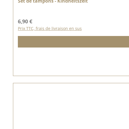
Set de tampons - Kindheitszeit
Prix régulier :
6,90 €
Prix TTC, frais de livraison en sus