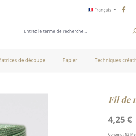
Français
atrices de découpe
Papier
Techniques créati
Fil de 
Prix régulier :
4,25 €
Contenu :
82 Me