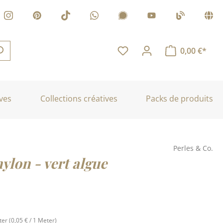
0,00 €*
ves
Collections créatives
Packs de produits
Perles & Co.
nylon - vert algue
ter
(0,05 € / 1 Meter)