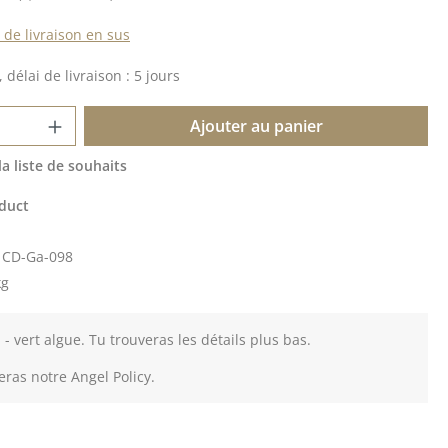
s de livraison en sus
 délai de livraison : 5 jours
 de produit : Entrez la quantité souhait
Ajouter au panier
la liste de souhaits
duct
:
CD-Ga-098
kg
n - vert algue. Tu trouveras les détails plus bas.
eras notre Angel Policy.