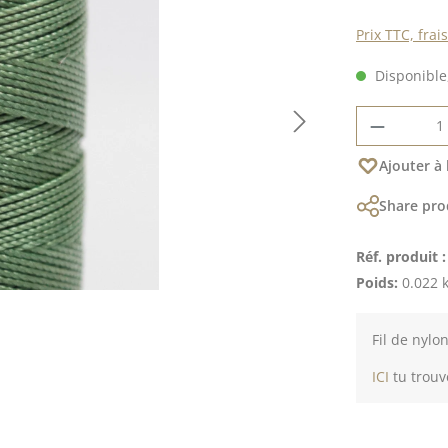
Prix TTC, frai
Disponible,
Quantité
Ajouter à 
Share pro
Réf. produit 
Poids:
0.022 
Fil de nylo
ICI
tu trouv