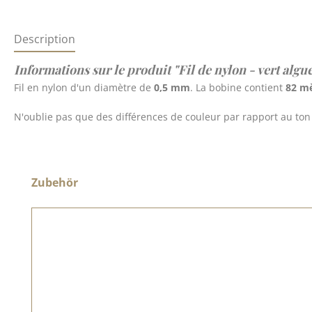
Description
Informations sur le produit "Fil de nylon - vert algu
Fil en nylon d'un diamètre de
0,5 mm
. La bobine contient
82 mè
N'oublie pas que des différences de couleur par rapport au ton o
Ignorer la galerie de produits
Zubehör