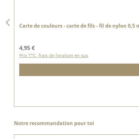
Carte de couleurs - carte de fils - fil de nylon 0,
Prix régulier :
4,95 €
Prix TTC, frais de livraison en sus
Ignorer la galerie de produits
Notre recommandation pour toi