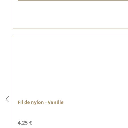
Fil de nylon - Vanille
Prix régulier :
4,25 €