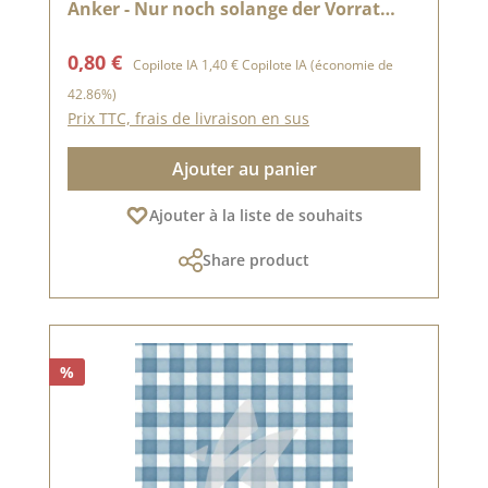
Anker - Nur noch solange der Vorrat
reicht
Prix de vente :
Prix régulier :
0,80 €
Copilote IA
1,40 €
Copilote IA
(économie de
42.86%)
Prix TTC, frais de livraison en sus
Ajouter au panier
Ajouter à la liste de souhaits
Share product
%