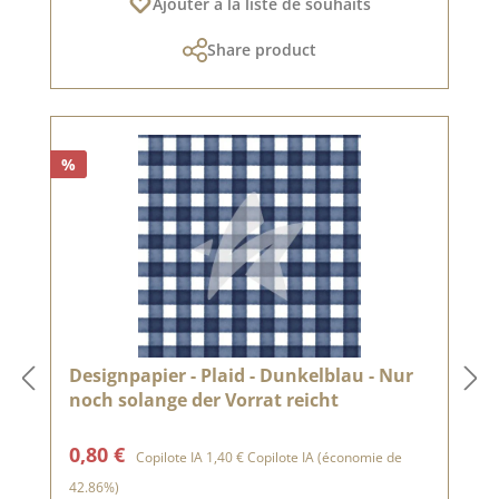
Ajouter à la liste de souhaits
Share product
%
Designpapier - Plaid - Dunkelblau - Nur
noch solange der Vorrat reicht
Prix de vente :
Prix régulier :
0,80 €
Copilote IA
1,40 €
Copilote IA
(économie de
42.86%)