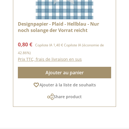
Designpapier - Plaid - Hellblau - Nur
noch solange der Vorrat reicht
Prix de vente :
Prix régulier :
0,80 €
Copilote IA
1,40 €
Copilote IA
(économie de
42.86%)
Prix TTC, frais de livraison en sus
Ajouter au panier
Ajouter à la liste de souhaits
Share product