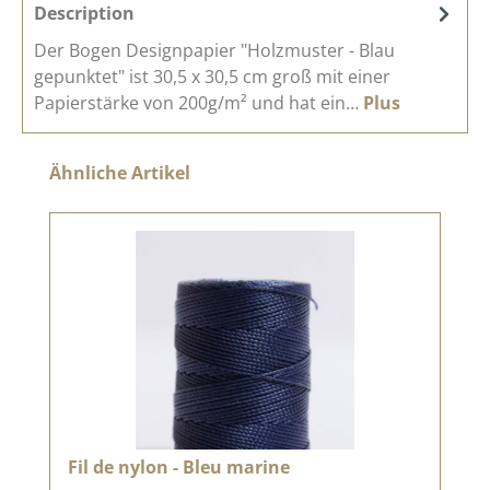
Description
Der Bogen Designpapier "Holzmuster - Blau
gepunktet" ist 30,5 x 30,5 cm groß mit einer
Papierstärke von 200g/m² und hat ein…
Plus
Ignorer la galerie de produits
Ähnliche Artikel
Fil de nylon - Bleu marine