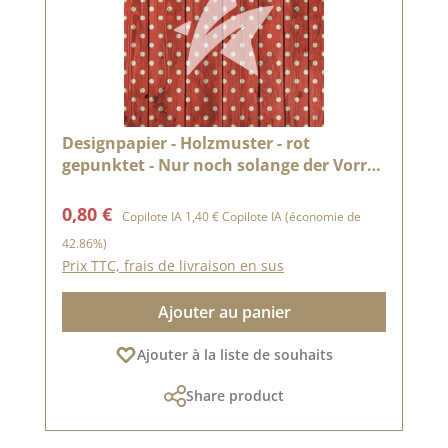
Designpapier - Holzmuster - rot
gepunktet - Nur noch solange der Vorrat
reicht
Prix de vente :
Prix régulier :
0,80 €
Copilote IA
1,40 €
Copilote IA
(économie de
42.86%)
Prix TTC, frais de livraison en sus
Ajouter au panier
Ajouter à la liste de souhaits
Share product