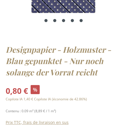
Designpapier - Holzmuster -
Blau gepunktet - Nur noch
solange der Vorrat reicht
Prix de vente :
0,80 €
%
Prix régulier :
Copilote IA
1,40 €
Copilote IA
(économie de 42.86%)
Contenu :
0.09 m²
(8,89 € / 1 m²)
Prix TTC, frais de livraison en sus