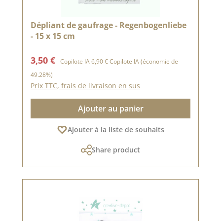
Dépliant de gaufrage - Regenbogenliebe
- 15 x 15 cm
Prix de vente :
Prix régulier :
3,50 €
Copilote IA
6,90 €
Copilote IA
(économie de
49.28%)
Prix TTC, frais de livraison en sus
Ajouter au panier
Ajouter à la liste de souhaits
Share product