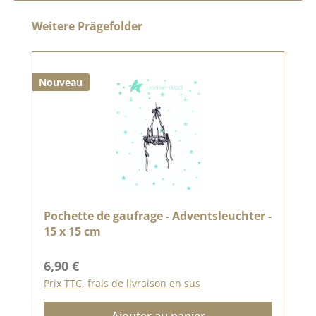
Ignorer la galerie de produits
Weitere Prägefolder
Nouveau
Pochette de gaufrage - Adventsleuchter -
15 x 15 cm
Prix régulier :
6,90 €
Prix TTC, frais de livraison en sus
Ajouter au panier