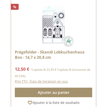
%
Prägefolder - Skandi Lebkuchenhaus
Box - 14,7 x 20,8 cm
Prix de vente :
Prix régulier :
12,50 €
Copilote IA
22,95 €
Copilote IA
(économie de
45.53%)
Prix TTC, frais de livraison en sus
Ajouter au panier
Ajouter à la liste de souhaits