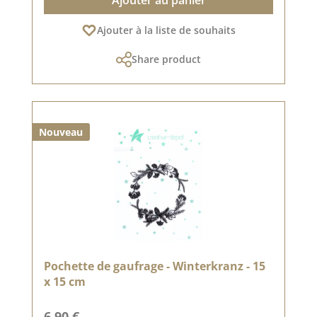
Ajouter à la liste de souhaits
Share product
Nouveau
Pochette de gaufrage - Winterkranz - 15
x 15 cm
Prix régulier :
6,90 €