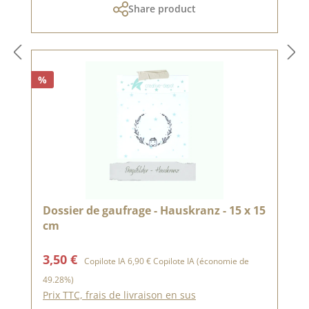
Share product
%
Dossier de gaufrage - Hauskranz - 15 x 15
cm
Prix de vente :
Prix régulier :
3,50 €
Copilote IA
6,90 €
Copilote IA
(économie de
49.28%)
Prix TTC, frais de livraison en sus