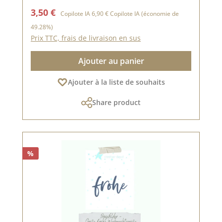
Prix de vente :
Prix régulier :
3,50 €
Copilote IA
6,90 €
Copilote IA
(économie de
49.28%)
Prix TTC, frais de livraison en sus
Ajouter au panier
Ajouter à la liste de souhaits
Share product
%