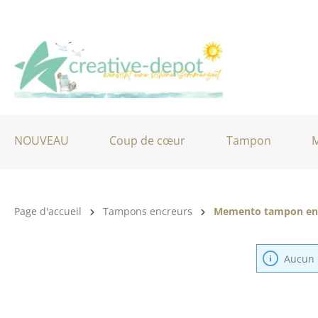
ser au contenu principal
Passer à la recherche
Passer à la navigation principale
NOUVEAU
Coup de cœur
Tampon
M
Catégorie de produits:
Page d'accueil
Tampons encreurs
Memento tampon en
Aucun p