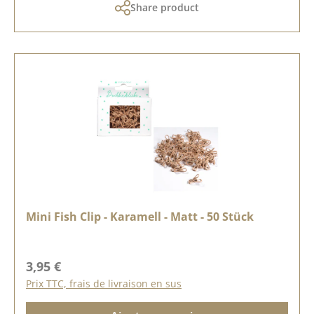
Share product
Mini Fish Clip - Karamell - Matt - 50 Stück
Prix régulier :
3,95 €
Prix TTC, frais de livraison en sus