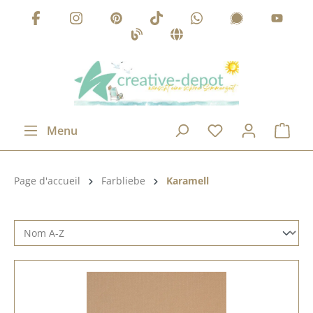
Passer au contenu principal
Menu
Catégorie de produits:
Page d'accueil
Farbliebe
Karamell